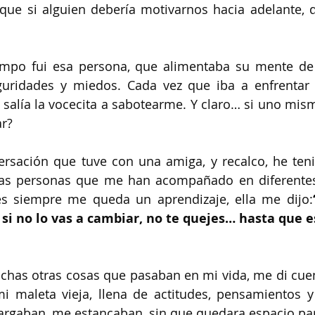
que si alguien debería motivarnos hacia adelante, 
mpo fui esa persona, que alimentaba su mente de
guridades y miedos. Cada vez que iba a enfrentar 
salía la vocecita a sabotearme. Y claro… si uno mismo
r?
ersación que tuve con una amiga, y recalco, he teni
s personas que me han acompañado en diferentes
es siempre me queda un aprendizaje, ella me dijo:
 si no lo vas a cambiar, no te quejes… hasta que es
chas otras cosas que pasaban en mi vida, me di cuen
i maleta vieja, llena de actitudes, pensamientos y
rgaban, me estancaban, sin que quedara espacio para