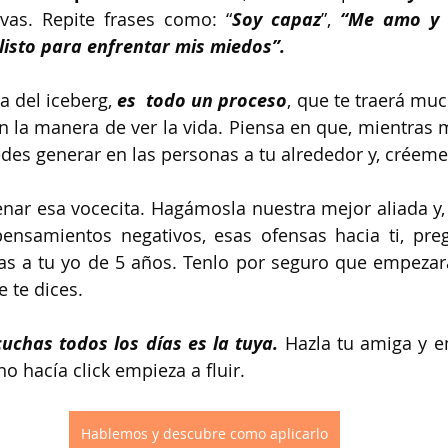
ivas. Repite frases como: “
Soy capaz
”, 
“Me amo y m
listo para enfrentar mis miedos”.
a del iceberg, 
es  todo un proceso
, que te traerá muc
n la manera de ver la vida. Piensa en que, mientras m
des generar en las personas a tu alrededor y, créeme
ar esa vocecita. Hagámosla nuestra mejor aliada y, 
nsamientos negativos, esas ofensas hacia ti, pregú
ías a tu yo de 5 años. Tenlo por seguro que empezar
 te dices.
uchas todos los días es la tuya.
 Hazla tu amiga y e
o hacía click empieza a fluir.
Hablemos y descubre como aplicarlo