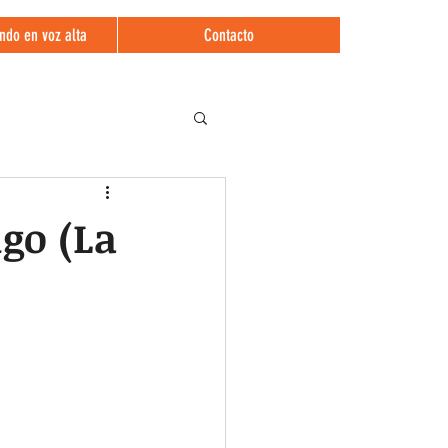
ndo en voz alta
Contacto
igo (La