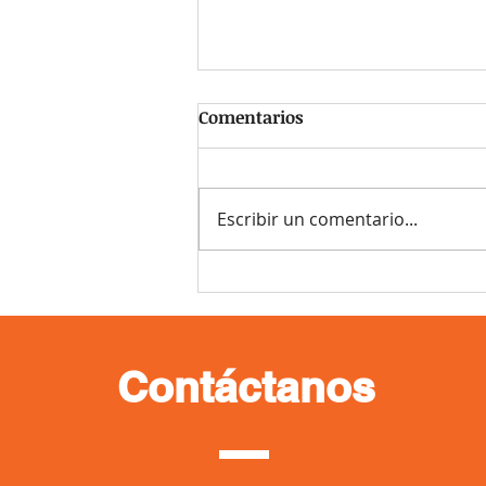
Comentarios
Escribir un comentario...
¿Cuántos hábitos has
intentado practicar y no
has tenido resultados?
Contáctanos