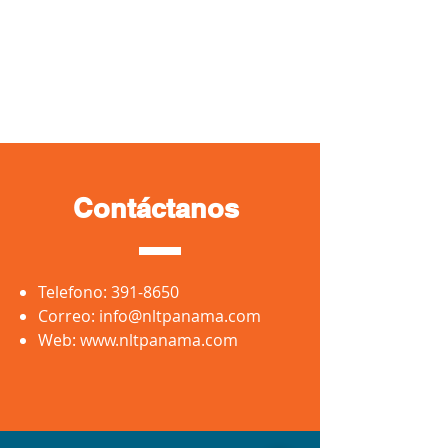
Contáctanos
Telefono:
391-8650
Correo:
info@nltpanama.com
Web:
www.nltpanama.com