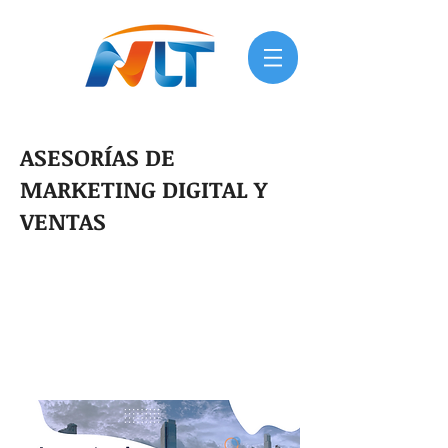
ASESORÍAS DE
MARKETING DIGITAL Y
VENTAS
¿Todavía no tienes idea sobre
cómo hacer que tus redes
sociales te funcionen tanto para
interactuar con tus clientes
como para generar ventas?