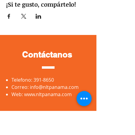
¡Si te gusto, compártelo!
Contáctanos
Telefono:
391-8650
Correo:
info@nltpanama.com
Web:
www.nltpanama.com
Síguenos